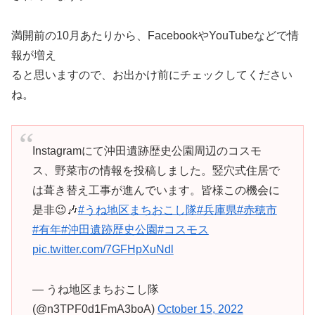
満開前の10月あたりから、FacebookやYouTubeなどで情
報が増え
ると思いますので、お出かけ前にチェックしてください
ね。
Instagramにて沖田遺跡歴史公園周辺のコスモ
ス、野菜市の情報を投稿しました。竪穴式住居で
は葺き替え工事が進んでいます。皆様この機会に
是非😉🎶
#うね地区まちおこし隊
#兵庫県
#赤穂市
#有年
#沖田遺跡歴史公園
#コスモス
pic.twitter.com/7GFHpXuNdl
— うね地区まちおこし隊
(@n3TPF0d1FmA3boA)
October 15, 2022