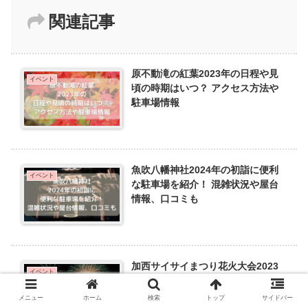
関連記事
原不動滝の紅葉2023年の日程や見
イベント
頃の時期はいつ？ アクセス方法や
駐車場情報
魚吹八幡神社2024年の初詣に便利
イベント
な駐車場を紹介！ 混雑状況や屋台
情報、口コミも
加西サイサイまつり花火大会2023
イベント
年の穴場スポットや見える場所は？
アクセスや駐車場、屋台情報も
メニュー
ホーム
検索
トップ
サイドバー