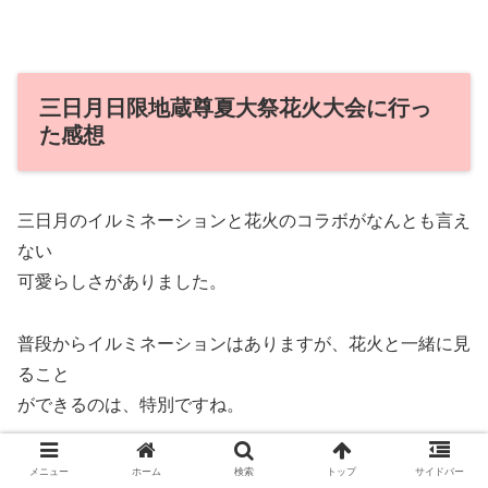
三日月日限地蔵尊夏大祭花火大会に行っ
た感想
三日月のイルミネーションと花火のコラボがなんとも言え
ない
可愛らしさがありました。
普段からイルミネーションはありますが、花火と一緒に見
ること
ができるのは、特別ですね。
花火の数は多くはありませんが、早打ちの花火はとっても
メニュー
ホーム
検索
トップ
サイドバー