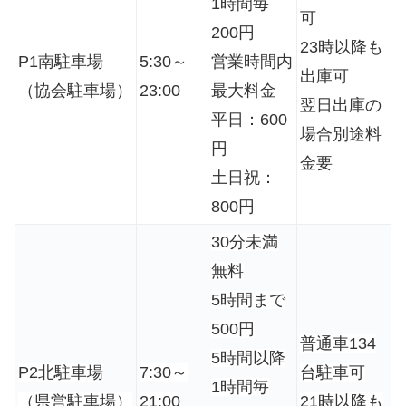
1時間毎
可
200円
23時以降も
P1南駐車場
5:30～
営業時間内
出庫可
（協会駐車場）
23:00
最大料金
翌日出庫の
平日：600
場合別途料
円
金要
土日祝：
800円
30分未満
無料
5時間まで
500円
普通車134
5時間以降
P2北駐車場
7:30～
台駐車可
1時間毎
（県営駐車場）
21:00
21時以降も