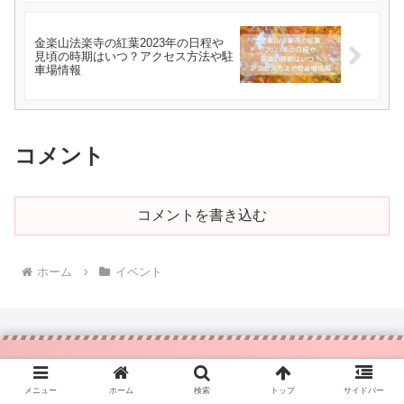
金楽山法楽寺の紅葉2023年の日程や
見頃の時期はいつ？アクセス方法や駐
車場情報
コメント
コメントを書き込む
ホーム
イベント
はりまさんぽ
メニュー
ホーム
検索
トップ
サイドバー